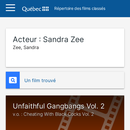
Répertoire des films classés
Acteur :
Sandra Zee
Zee, Sandra
Un film trouvé
Unfaithful Gangbangs Vol. 2
v.o. : Cheating With Black Cocks Vol. 2