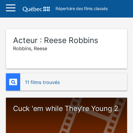
Répertoire des films classés
Acteur :
Reese Robbins
Robbins, Reese
11 films trouvés
Cuck 'em while They're Young 2