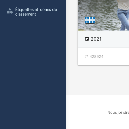
Étiquettes et icônes de 
classement
2021
428924
Nous joindr