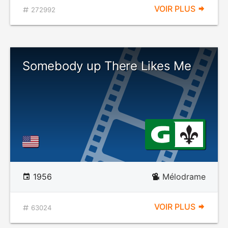
VOIR PLUS
272992
Somebody up There Likes Me
1956
Mélodrame
VOIR PLUS
63024