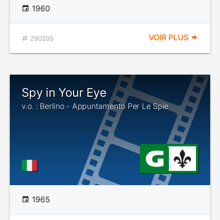
1960
VOIR PLUS
290205
Spy in Your Eye
v.o. : Berlino - Appuntamento Per Le Spie
1965