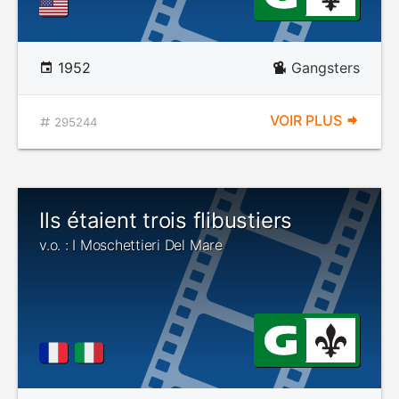
1952
Gangsters
VOIR PLUS
295244
Ils étaient trois flibustiers
v.o. : I Moschettieri Del Mare