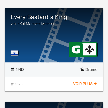
Every Bastard a King
v.o. : Kol Mamzer Melech
1968
Drame
VOIR PLUS
4870