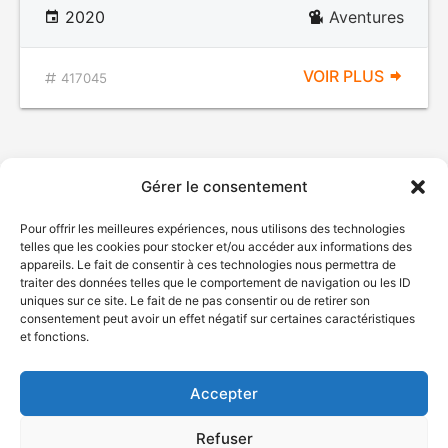
2020
Aventures
VOIR PLUS
417045
Gérer le consentement
Pour offrir les meilleures expériences, nous utilisons des technologies
telles que les cookies pour stocker et/ou accéder aux informations des
appareils. Le fait de consentir à ces technologies nous permettra de
traiter des données telles que le comportement de navigation ou les ID
uniques sur ce site. Le fait de ne pas consentir ou de retirer son
© Gouvernement du Québec, 2026
consentement peut avoir un effet négatif sur certaines caractéristiques
et fonctions.
Nous joindre
Plan du site
Accepter
Accessibilité
Accès à l'information
Refuser
Déclaration de services