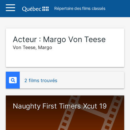
Répertoire des films classés
Acteur :
Margo Von Teese
Von Teese, Margo
2 films trouvés
Naughty First Timers Xcut 19