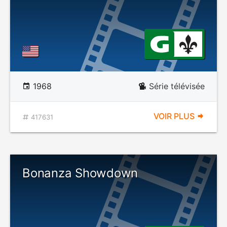
1968
Série télévisée
VOIR PLUS
417631
Bonanza Showdown