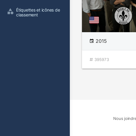
Étiquettes et icônes de 
classement
2015
395973
Nous joindr