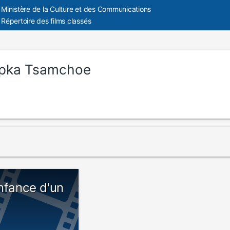
Ministère de la Culture et des Communications
Répertoire des films classés
pka Tsamchoe
nfance d'un