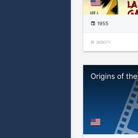
1955
369071
Origins of th