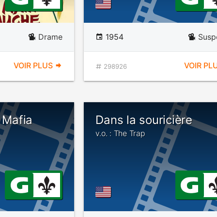
Drame
1954
Susp
VOIR PLUS
VOIR PL
298926
e Mafia
Dans la souricière
v.o. : The Trap