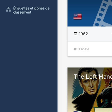
Étiquettes et icônes de 
classement
1962
382951
The Left Han