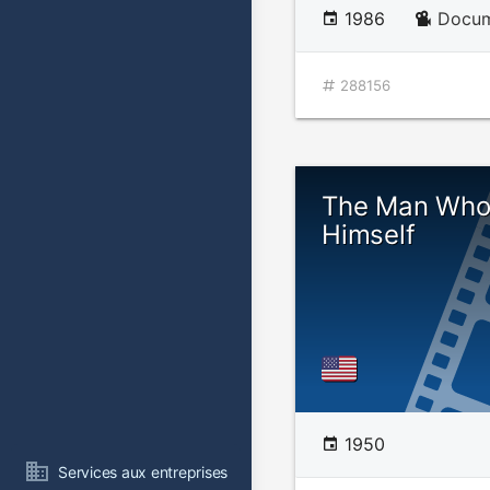
1986
Docum
288156
The Man Who
Himself
1950
Services aux entreprises