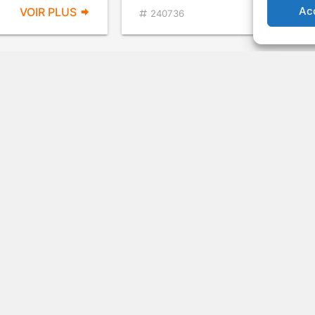
Ac
VOIR PLUS
VOIR PL
240736
alesman
The Dark Past
Spectacle
1948
Drame psycholog
VOIR PLUS
VOIR PL
153017