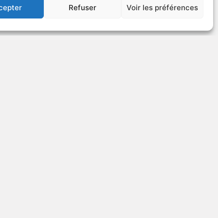
cepter
Refuser
Voir les préférences
US
VOIR PLUS
204316
Sirocco
ique
1951
Drame de guerre
US
VOIR PLUS
81396