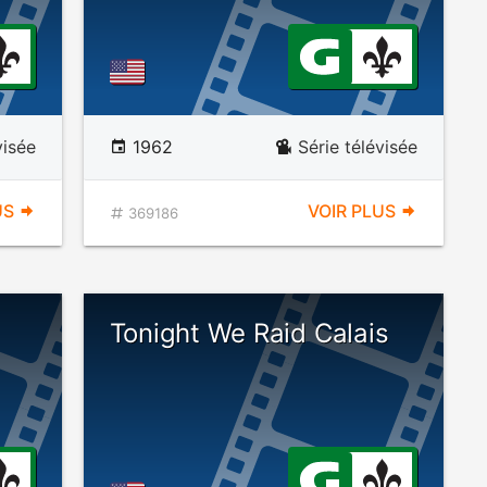
visée
1962
Série télévisée
US
VOIR PLUS
369186
Tonight We Raid Calais