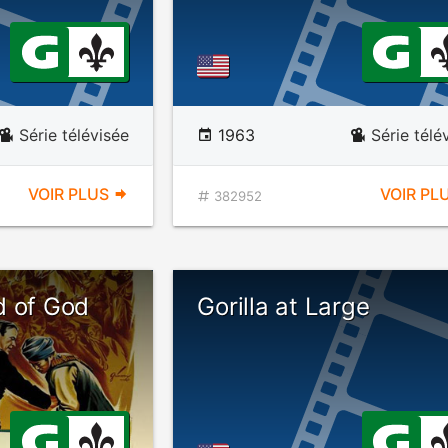
Série télévisée
1963
Série télé
VOIR PLUS
VOIR PL
382952
d of God
Gorilla at Large