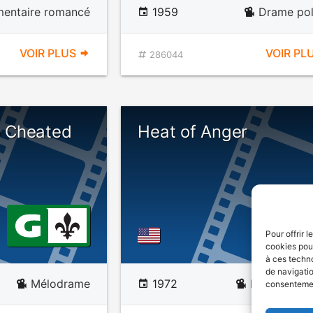
entaire romancé
1959
Drame pol
VOIR PLUS
VOIR PL
286044
 Cheated
Heat of Anger
Pour offrir 
cookies pour
à ces techn
de navigatio
Mélodrame
1972
Drame judic
consentement