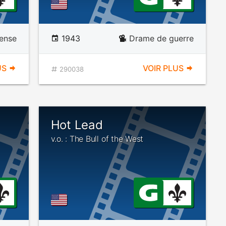
ense
1943
Drame de guerre
US
VOIR PLUS
290038
Hot Lead
v.o. : The Bull of the West