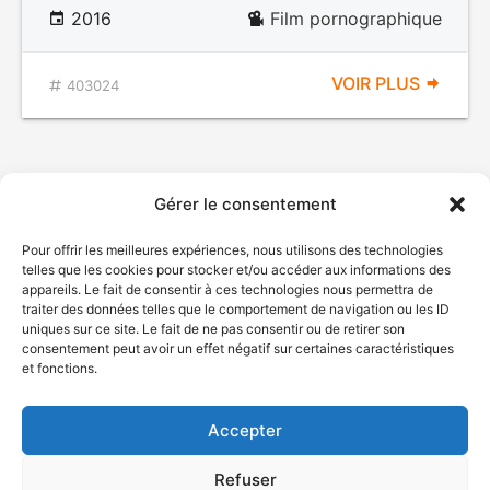
2016
Film pornographique
VOIR PLUS
403024
Gérer le consentement
Pour offrir les meilleures expériences, nous utilisons des technologies
telles que les cookies pour stocker et/ou accéder aux informations des
appareils. Le fait de consentir à ces technologies nous permettra de
traiter des données telles que le comportement de navigation ou les ID
uniques sur ce site. Le fait de ne pas consentir ou de retirer son
© Gouvernement du Québec, 2026
consentement peut avoir un effet négatif sur certaines caractéristiques
et fonctions.
Nous joindre
Plan du site
Accepter
Accessibilité
Accès à l'information
Refuser
Déclaration de services