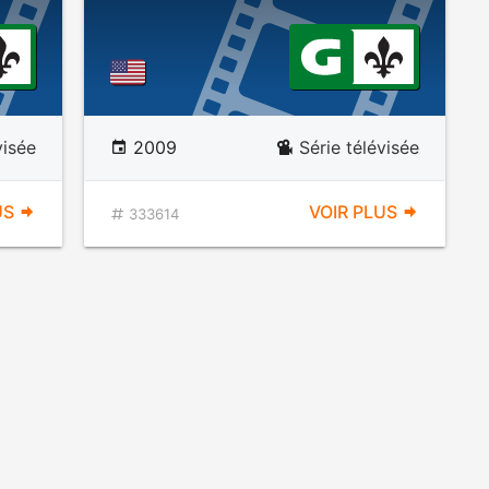
visée
2009
Série télévisée
US
VOIR PLUS
333614