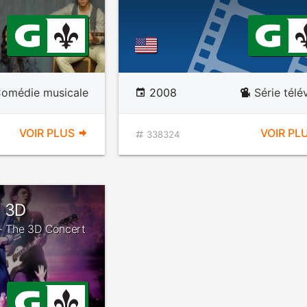
omédie musicale
2008
Série télé
VOIR PLUS
VOIR PL
338324
n 3D
s - The 3D Concert