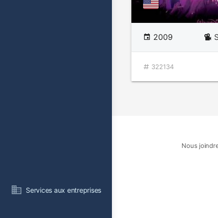
2009
322134
Nous joindr
Services aux entreprises