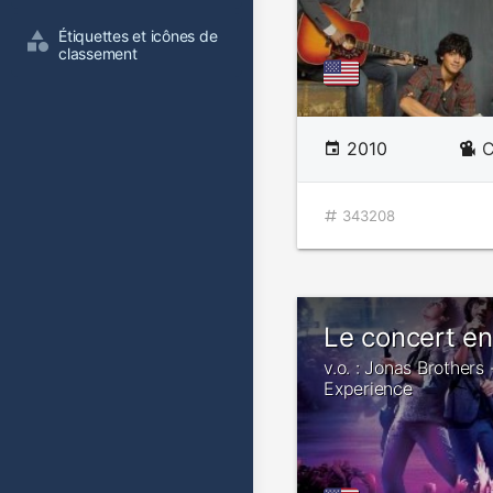
Étiquettes et icônes de 
classement
2010
C
343208
Le concert e
v.o. : Jonas Brother
Experience