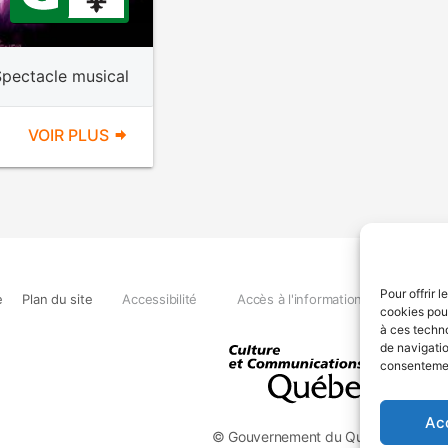
Spectacle musical
VOIR PLUS
Pour offrir 
e
Plan du site
Accessibilité
Accès à l'information
Déclara
cookies pour
à ces techn
de navigatio
consentement
Ac
© Gouvernement du Québec, 2026