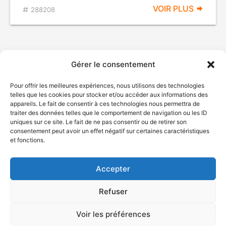
VOIR PLUS
288208
Gérer le consentement
Pour offrir les meilleures expériences, nous utilisons des technologies
telles que les cookies pour stocker et/ou accéder aux informations des
appareils. Le fait de consentir à ces technologies nous permettra de
traiter des données telles que le comportement de navigation ou les ID
uniques sur ce site. Le fait de ne pas consentir ou de retirer son
© Gouvernement du Québec, 2026
consentement peut avoir un effet négatif sur certaines caractéristiques
et fonctions.
Nous joindre
Plan du site
Accepter
Accessibilité
Accès à l'information
Refuser
Déclaration de services
Politique de confidentialité
Voir les préférences