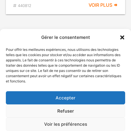
VOIR PLUS
440812
Gérer le consentement
Pour offrir les meilleures expériences, nous utilisons des technologies
telles que les cookies pour stocker et/ou accéder aux informations des
appareils. Le fait de consentir à ces technologies nous permettra de
traiter des données telles que le comportement de navigation ou les ID
uniques sur ce site. Le fait de ne pas consentir ou de retirer son
© Gouvernement du Québec, 2026
consentement peut avoir un effet négatif sur certaines caractéristiques
et fonctions.
Nous joindre
Plan du site
Accepter
Accessibilité
Accès à l'information
Refuser
Déclaration de services
Politique de confidentialité
Voir les préférences