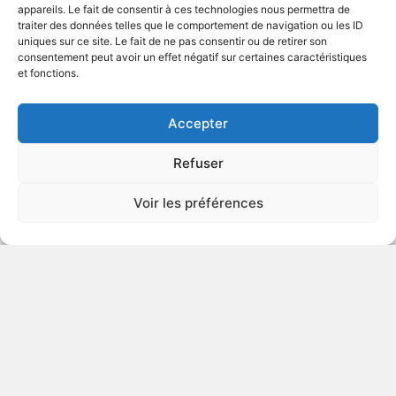
appareils. Le fait de consentir à ces technologies nous permettra de
traiter des données telles que le comportement de navigation ou les ID
uniques sur ce site. Le fait de ne pas consentir ou de retirer son
1996
Série télévisée de science-fiction
consentement peut avoir un effet négatif sur certaines caractéristiques
et fonctions.
VOIR PLUS
173311
Accepter
Refuser
Star Trek - Voyager Episode 22:
Voir les préférences
Non Sequitur
1995
Série télévisée de science-fiction