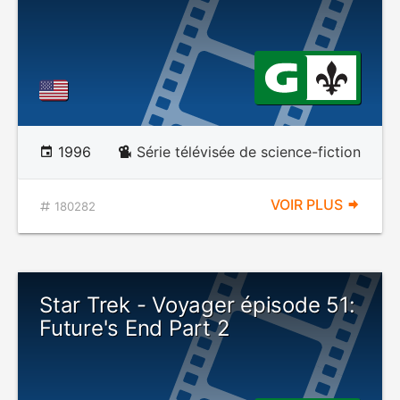
1996
Série télévisée de science-fiction
VOIR PLUS
180282
Star Trek - Voyager épisode 51:
Future's End Part 2