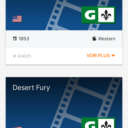
1953
Western
VOIR PLUS
434025
Desert Fury