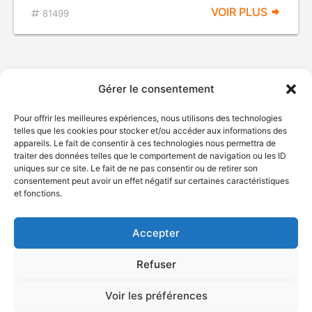
VOIR PLUS
81499
Gérer le consentement
Pour offrir les meilleures expériences, nous utilisons des technologies
telles que les cookies pour stocker et/ou accéder aux informations des
appareils. Le fait de consentir à ces technologies nous permettra de
traiter des données telles que le comportement de navigation ou les ID
uniques sur ce site. Le fait de ne pas consentir ou de retirer son
© Gouvernement du Québec, 2026
consentement peut avoir un effet négatif sur certaines caractéristiques
et fonctions.
Nous joindre
Plan du site
Accepter
Accessibilité
Accès à l'information
Refuser
Déclaration de services
Politique de confidentialité
Voir les préférences