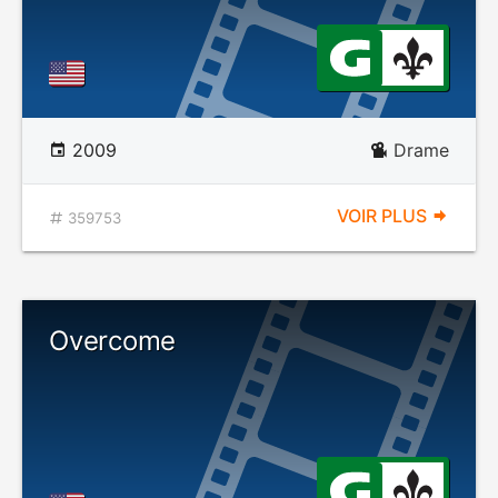
2009
Drame
VOIR PLUS
359753
Overcome