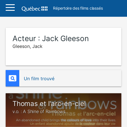
Répertoire des films classés
Acteur :
Jack Gleeson
Gleeson, Jack
Un film trouvé
Thomas et l'arc-en-ciel
v.o. : A Shine of Rainbows