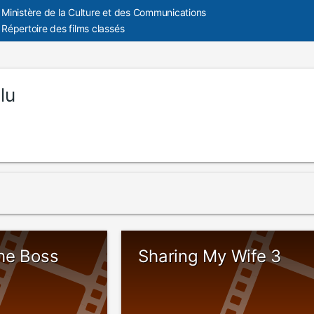
Ministère de la Culture et des Communications
Répertoire des films classés
Blu
he Boss
Sharing My Wife 3