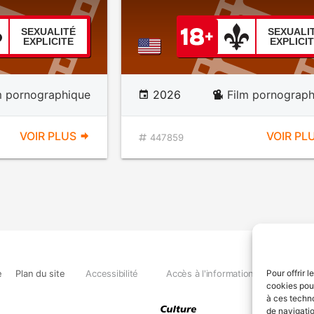
SEXUALITÉ
SEXUALI
EXPLICITE
EXPLICI
m pornographique
2026
Film pornograph
VOIR PLUS
VOIR PL
447859
e
Plan du site
Accessibilité
Accès à l'information
Déclara
Pour offrir 
cookies pour
à ces techn
de navigatio