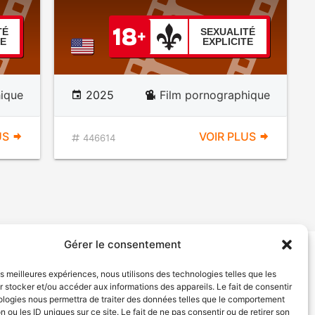
TÉ
SEXUALITÉ
TE
EXPLICITE
ique
2025
Film pornographique
US
VOIR PLUS
446614
Gérer le consentement
tion de services
Politique de confidentialité
les meilleures expériences, nous utilisons des technologies telles que les
 stocker et/ou accéder aux informations des appareils. Le fait de consentir
ologies nous permettra de traiter des données telles que le comportement
n ou les ID uniques sur ce site. Le fait de ne pas consentir ou de retirer son