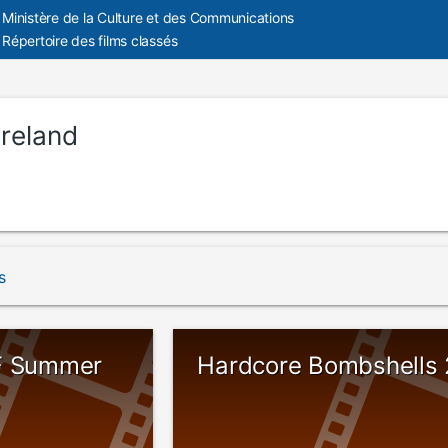
Ministère de la Culture et des Communications
Répertoire des films classés
Ireland
s
F Summer
Hardcore Bombshells 