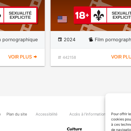
SEXUALITÉ
SEXUALI
EXPLICITE
EXPLICI
m pornographique
2024
Film pornograph
VOIR PLUS
VOIR PL
442158
e
Plan du site
Accessibilité
Accès à l'information
Déclara
Pour offrir 
cookies pour
à ces techn
de navigatio