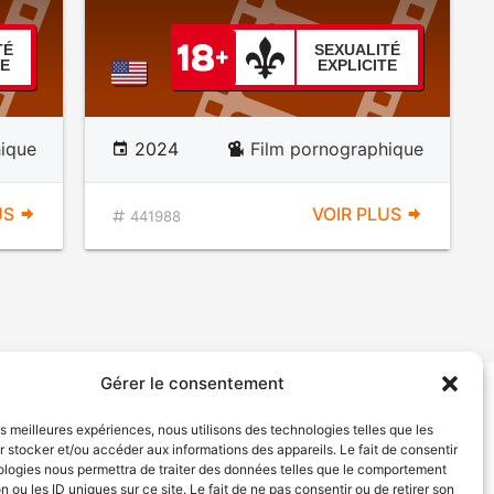
TÉ
SEXUALITÉ
TE
EXPLICITE
ique
2024
Film pornographique
US
VOIR PLUS
441988
Gérer le consentement
tion de services
Politique de confidentialité
les meilleures expériences, nous utilisons des technologies telles que les
 stocker et/ou accéder aux informations des appareils. Le fait de consentir
ologies nous permettra de traiter des données telles que le comportement
n ou les ID uniques sur ce site. Le fait de ne pas consentir ou de retirer son