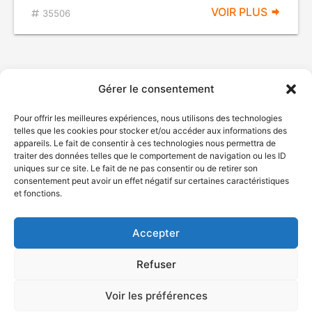
VOIR PLUS
35506
Gérer le consentement
Pour offrir les meilleures expériences, nous utilisons des technologies
telles que les cookies pour stocker et/ou accéder aux informations des
appareils. Le fait de consentir à ces technologies nous permettra de
traiter des données telles que le comportement de navigation ou les ID
uniques sur ce site. Le fait de ne pas consentir ou de retirer son
© Gouvernement du Québec, 2026
consentement peut avoir un effet négatif sur certaines caractéristiques
et fonctions.
Nous joindre
Plan du site
Accepter
Accessibilité
Accès à l'information
Refuser
Déclaration de services
Politique de confidentialité
Voir les préférences