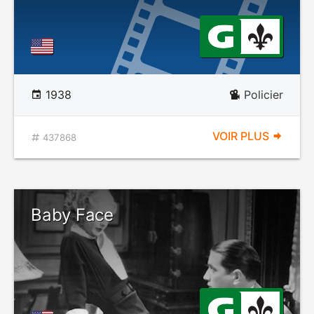
1938
Policier
VOIR PLUS
437868
Baby Face