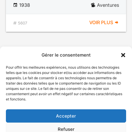
1938
Aventures
VOIR PLUS
5607
Gérer le consentement
Pour offrir les meilleures expériences, nous utilisons des technologies
telles que les cookies pour stocker et/ou accéder aux informations des
appareils. Le fait de consentir à ces technologies nous permettra de
traiter des données telles que le comportement de navigation ou les ID
uniques sur ce site. Le fait de ne pas consentir ou de retirer son
© Gouvernement du Québec, 2026
consentement peut avoir un effet négatif sur certaines caractéristiques
et fonctions.
Nous joindre
Plan du site
Accepter
Accessibilité
Accès à l'information
Refuser
Déclaration de services