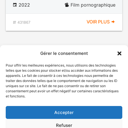
2022
Film pornographique
VOIR PLUS
431867
Gérer le consentement
Pour offrir les meilleures expériences, nous utilisons des technologies
telles que les cookies pour stocker et/ou accéder aux informations des
appareils. Le fait de consentir à ces technologies nous permettra de
traiter des données telles que le comportement de navigation ou les ID
uniques sur ce site. Le fait de ne pas consentir ou de retirer son
© Gouvernement du Québec, 2026
consentement peut avoir un effet négatif sur certaines caractéristiques
et fonctions.
Nous joindre
Plan du site
Accepter
Accessibilité
Accès à l'information
Refuser
Déclaration de services