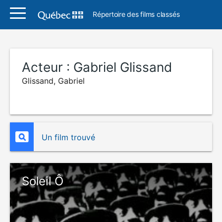
Répertoire des films classés
Acteur :
Gabriel Glissand
Glissand, Gabriel
Un film trouvé
Soleil Ô