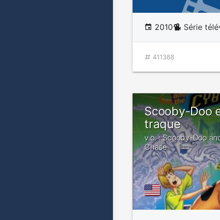
2010
Série tél
411388
Scooby-Doo e
traque
v.o. : Scooby-Doo an
Chase