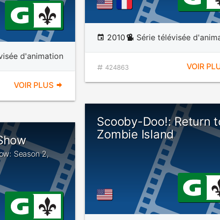
2010
Série télévisée d'anim
évisée d'animation
VOIR PL
424863
VOIR PLUS
Scooby-Doo!: Return t
Zombie Island
 Show
how: Season 2,