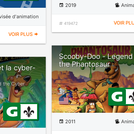
2019
Anima
évisée d'animation
VOIR PL
419472
VOIR PLUS
Scooby-Doo - Legend 
the Phantosaur
t la cyber-
d the Cyber
2011
Anima