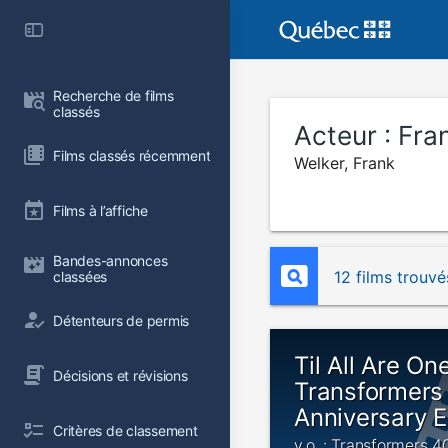
Recherche de films 
classés
Acteur :
Fra
Films classés récemment
Welker, Frank
Films à l’affiche
Bandes-annonces 
12 films trouvé
classées
Détenteurs de permis
Til All Are One
Décisions et révisions
Transformers
Anniversary 
Critères de classement
v.o. : Transformers 4