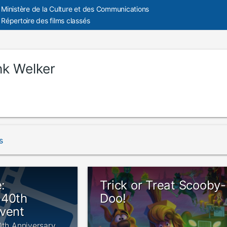
Ministère de la Culture et des Communications
Répertoire des films classés
nk Welker
s
:
Trick or Treat Scooby-
 40th
Doo!
Event
0th Anniversary