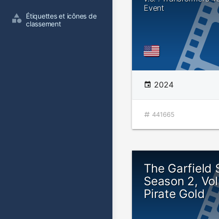
Event
Étiquettes et icônes de 
classement
2024
441665
The Garfield
Season 2, Vo
Pirate Gold