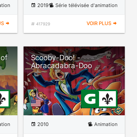
tion
2019
Série télévisée d'animation
US
VOIR PLUS
417929
of
Scooby-Doo! -
Abracadabra-Doo
tion
2010
Animation