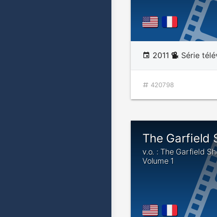
2011
Série tél
420798
The Garfield
v.o. : The Garfield S
Volume 1