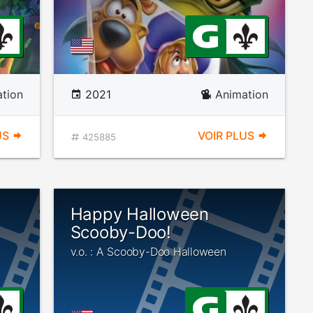
tion
2021
Animation
US
VOIR PLUS
425885
Happy Halloween
Scooby-Doo!
v.o. : A Scooby-Doo Halloween