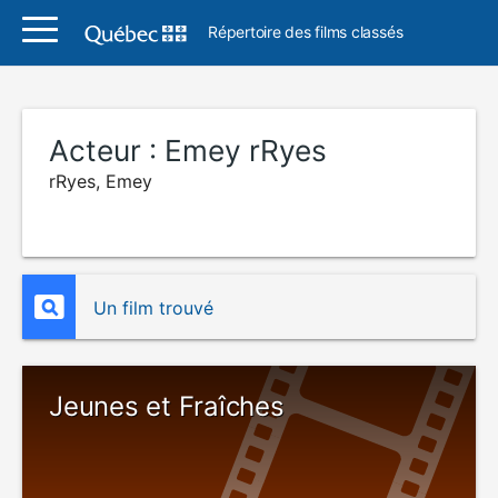
Répertoire des films classés
Acteur :
Emey rRyes
rRyes, Emey
Un film trouvé
Jeunes et Fraîches