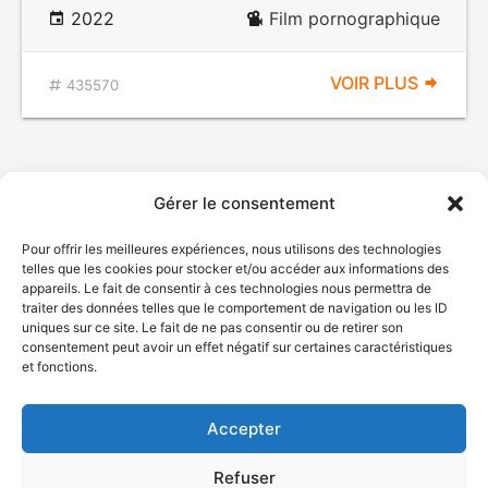
2022
Film pornographique
VOIR PLUS
435570
Gérer le consentement
Pour offrir les meilleures expériences, nous utilisons des technologies
telles que les cookies pour stocker et/ou accéder aux informations des
appareils. Le fait de consentir à ces technologies nous permettra de
traiter des données telles que le comportement de navigation ou les ID
uniques sur ce site. Le fait de ne pas consentir ou de retirer son
© Gouvernement du Québec, 2026
consentement peut avoir un effet négatif sur certaines caractéristiques
et fonctions.
Nous joindre
Plan du site
Accepter
Accessibilité
Accès à l'information
Refuser
Déclaration de services