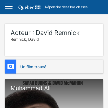
Répertoire des films classés
Acteur :
David Remnick
Remnick, David
Un film trouvé
Muhammad Ali