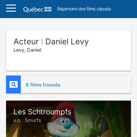
Répertoire des films classés
Acteur :
Daniel Levy
Levy, Daniel
6 films trouvés
Les Schtroumpfs
v.o. : Smurfs