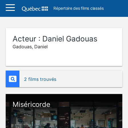
Répertoire des films classés
Acteur :
Daniel Gadouas
Gadouas, Daniel
2 films trouvés
Miséricorde