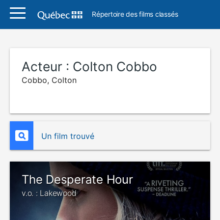
Répertoire des films classés
Acteur :
Colton Cobbo
Cobbo, Colton
Un film trouvé
The Desperate Hour
v.o. : Lakewood