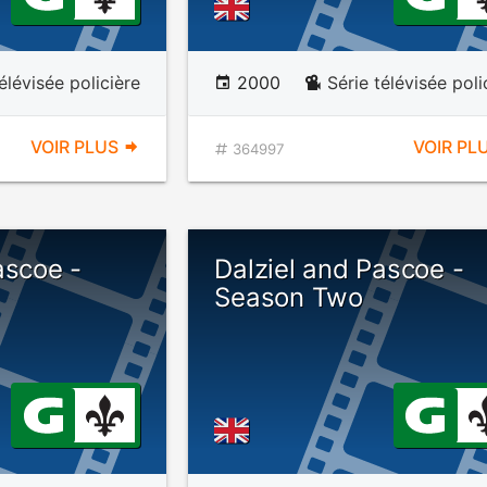
élévisée policière
2000
Série télévisée poli
VOIR PLUS
VOIR PL
364997
ascoe -
Dalziel and Pascoe -
e
Season Two