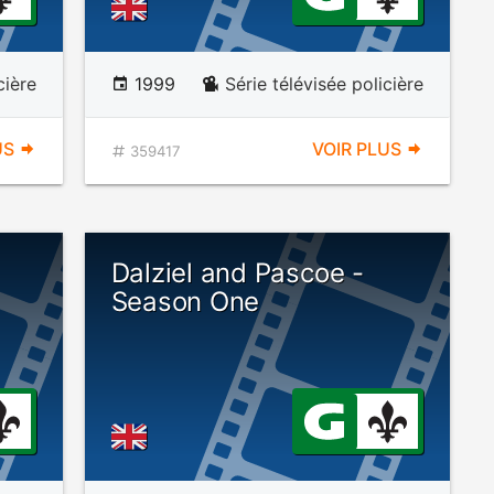
cière
1999
Série télévisée policière
US
VOIR PLUS
359417
Dalziel and Pascoe -
Season One