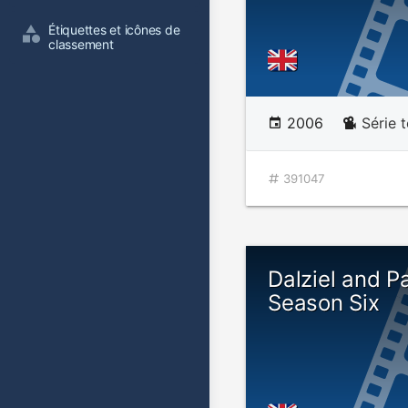
Étiquettes et icônes de 
classement
2006
Série t
391047
Dalziel and P
Season Six