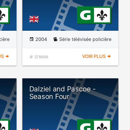
cière
2004
Série télévisée policière
US
VOIR PLUS
378666
Dalziel and Pascoe -
Season Four