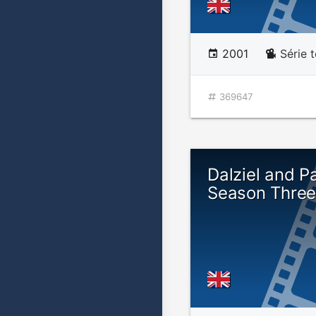
2001
Série t
369647
Dalziel and P
Season Thre