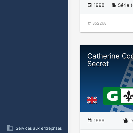
1998
Série t
352268
Catherine Co
Secret
1999
D
Services aux entreprises