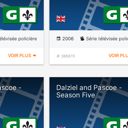
élévisée policière
2006
Série télévisée poli
VOIR PLUS
VOIR PL
386876
ascoe -
Dalziel and Pascoe -
Season Five