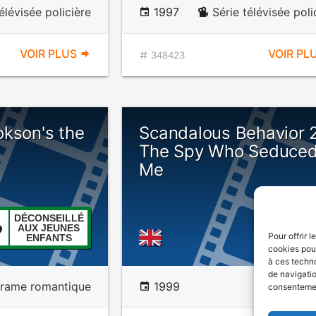
élévisée policière
1997
Série télévisée poli
VOIR PLUS
VOIR PL
348423
okson's the
Scandalous Behavior 
The Spy Who Seduce
Me
DÉCONSEILLÉ
AUX JEUNES
Pour offrir 
ENFANTS
cookies pour
à ces techn
de navigatio
rame romantique
1999
consentement