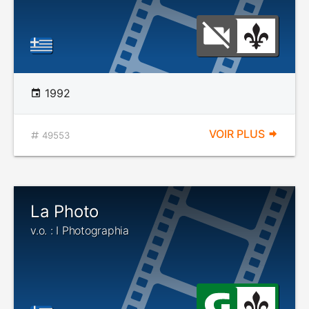
1992
VOIR PLUS
49553
La Photo
v.o. : I Photographia