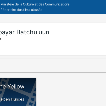
Ministère de la Culture et des Communications
Répertoire des films classés
bayar Batchuluun
r
he Yellow
 Gelben Hundes