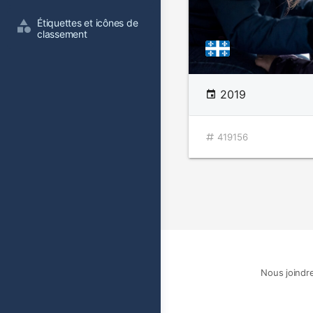
Étiquettes et icônes de 
classement
2019
419156
Nous joindr