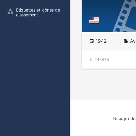
Étiquettes et icônes de 
classement
1942
Av
246475
Nous joindr