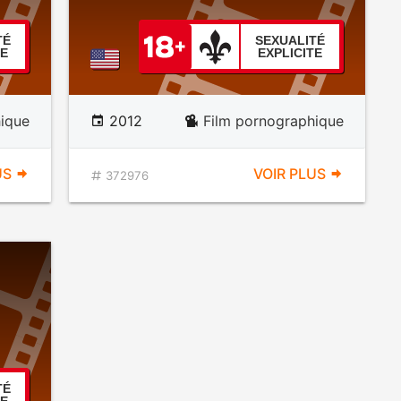
TÉ
SEXUALITÉ
TE
EXPLICITE
ique
2012
Film pornographique
US
VOIR PLUS
372976
TÉ