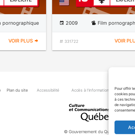
EXPLICITE
EXPLICI
m pornographique
2009
Film pornograph
VOIR PLUS
VOIR PL
331722
Pour offrir 
e
Plan du site
Accessibilité
Accès à l'information
Déclara
cookies pour
à ces techn
de navigatio
consentement
Ac
© Gouvernement du Québec, 2026