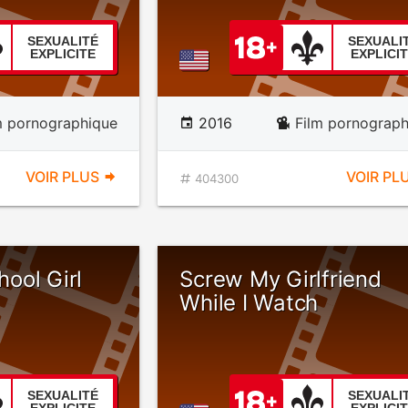
SEXUALITÉ
SEXUALI
EXPLICITE
EXPLICI
m pornographique
2016
Film pornograph
VOIR PLUS
VOIR PL
404300
hool Girl
Screw My Girlfriend
While I Watch
SEXUALITÉ
SEXUALI