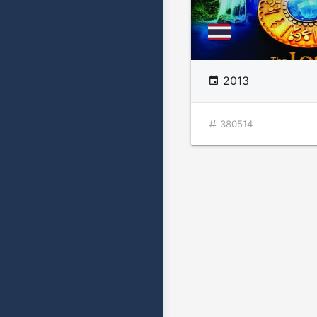
2013
380514