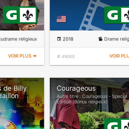
udrame religieux
2018
Drame reli
VOIR PLUS
VOIR PL
416302
 de Billy
Courageous
aillon
Autre titre : Courageous - Special
Edition (Bonus religieux)
lion: The
Stone