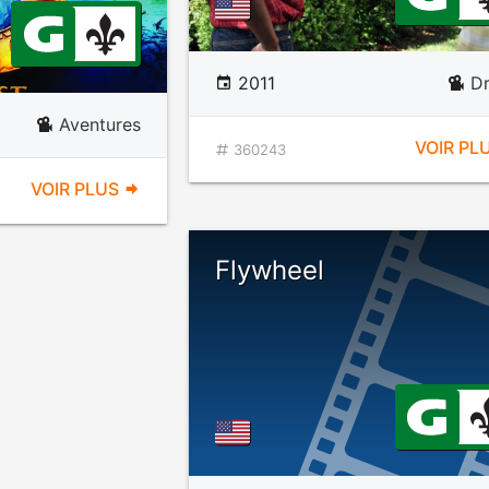
2011
D
Aventures
VOIR PL
360243
VOIR PLUS
Flywheel