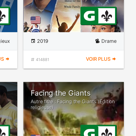
gieux
2019
Drame
US
VOIR PLUS
414881
Facing the Giants
Autre titre : Facing the Giants (Edition
religieuse)