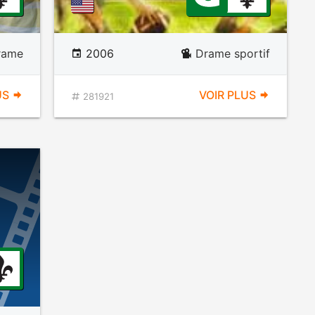
rame
2006
Drame sportif
US
VOIR PLUS
281921