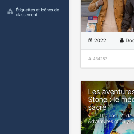
Étiquettes et icônes de 
classement
2022
Doc
434287
Les aventures
Stone : le méd
sacré
v.o. : The Lost Medal
Adventures of Billy 