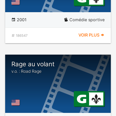
2001
Comédie sportive
VOIR PLUS
186547
Rage au volant
v.o. : Road Rage