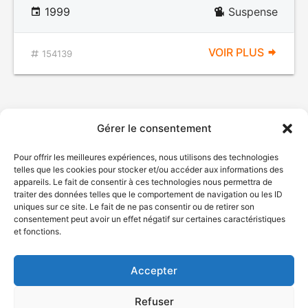
1999
Suspense
VOIR PLUS
154139
Gérer le consentement
Pour offrir les meilleures expériences, nous utilisons des technologies
telles que les cookies pour stocker et/ou accéder aux informations des
appareils. Le fait de consentir à ces technologies nous permettra de
traiter des données telles que le comportement de navigation ou les ID
uniques sur ce site. Le fait de ne pas consentir ou de retirer son
© Gouvernement du Québec, 2026
consentement peut avoir un effet négatif sur certaines caractéristiques
et fonctions.
Nous joindre
Plan du site
Accepter
Accessibilité
Accès à l'information
Refuser
Déclaration de services