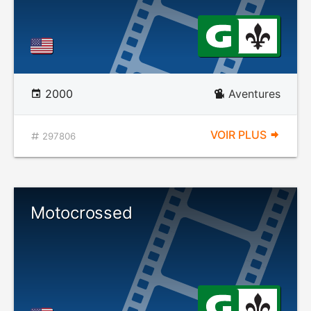
2000
Aventures
VOIR PLUS
297806
Motocrossed