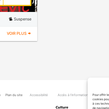
Suspense
VOIR PLUS
e
Plan du site
Accessibilité
Accès à l'information
Déclara
Pour offrir 
cookies pour
à ces techn
de navigatio