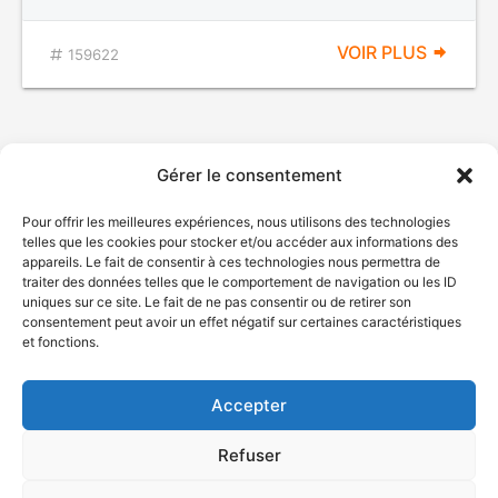
VOIR PLUS
159622
Gérer le consentement
Pour offrir les meilleures expériences, nous utilisons des technologies
telles que les cookies pour stocker et/ou accéder aux informations des
appareils. Le fait de consentir à ces technologies nous permettra de
traiter des données telles que le comportement de navigation ou les ID
uniques sur ce site. Le fait de ne pas consentir ou de retirer son
© Gouvernement du Québec, 2026
consentement peut avoir un effet négatif sur certaines caractéristiques
et fonctions.
Nous joindre
Plan du site
Accepter
Accessibilité
Accès à l'information
Refuser
Déclaration de services
Politique de confidentialité