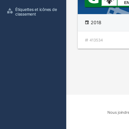
E
Étiquettes et icônes de 
classement
2018
413534
Nous joindr