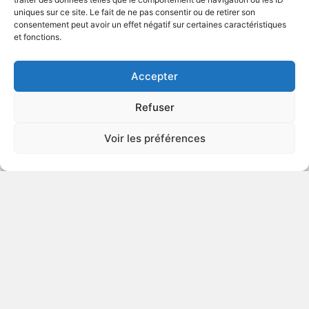
uniques sur ce site. Le fait de ne pas consentir ou de retirer son
2025
Drame psychologique
consentement peut avoir un effet négatif sur certaines caractéristiques
et fonctions.
VOIR PLUS
444514
Accepter
Refuser
Jouer avec le feu
Voir les préférences
2024
Drame psychologique