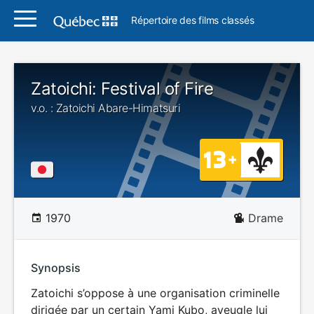
Répertoire des films classés
Zatoichi: Festival of Fire
v.o. : Zatoichi Abare-Himatsuri
1970
Drame
Synopsis
Zatoichi s’oppose à une organisation criminelle
dirigée par un certain Yami Kubo, aveugle lui