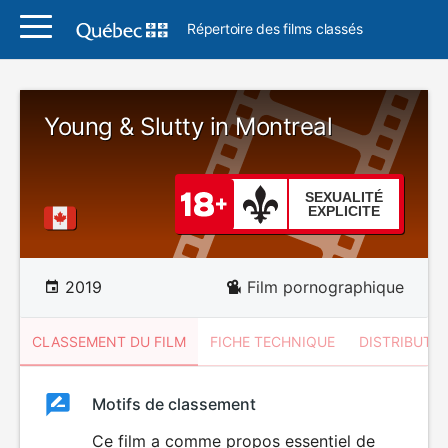
Répertoire des films classés
Young & Slutty in Montreal
SEXUALITÉ
EXPLICITE
2019
Film pornographique
CLASSEMENT DU FILM
FICHE TECHNIQUE
DISTRIBUTE
Classement
Motifs de classement
Classement
du
Ce film a comme propos essentiel de