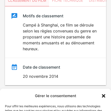
CLASSEMENT DU FILM
FICHE TECHNIQUE
DISTRIBUTE
Classement
Motifs de classement
Classement
du
Campé à Shanghai, ce film se déroule
selon les règles convenues du genre en
film
proposant une histoire parsemée de
moments amusants et au dénouement
heureux.
Date de classement
20 novembre 2014
Gérer le consentement
Pour offrir les meilleures expériences, nous utilisons des technologies
telles que les cookies pour stocker et/ou accéder aux informations des