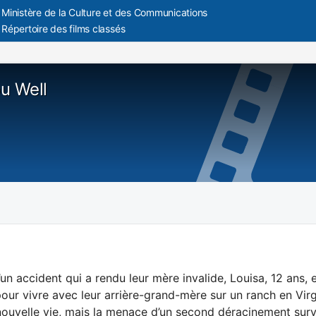
Ministère de la Culture et des Communications
Répertoire des films classés
u Well
d’un accident qui a rendu leur mère invalide, Louisa, 12 ans, 
ur vivre avec leur arrière-grand-mère sur un ranch en Virg
nouvelle vie, mais la menace d’un second déracinement sur