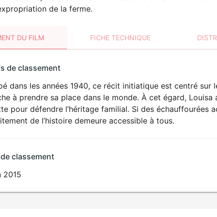
xpropriation de la ferme.
ENT DU FILM
FICHE TECHNIQUE
DIST
sement
fs de classement
t
 dans les années 1940, ce récit initiatique est centré sur
he à prendre sa place dans le monde. À cet égard, Louisa a
tte pour défendre l’héritage familial. Si des échauffourée
aitement de l’histoire demeure accessible à tous.
 de classement
n 2015