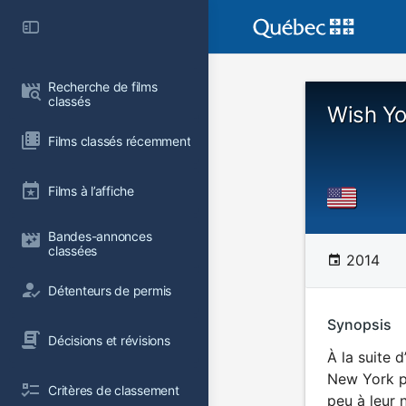
Recherche de films 
classés
Wish Yo
Films classés récemment
Films à l’affiche
Bandes-annonces 
classées
2014
Détenteurs de permis
Synopsis
Décisions et révisions
À la suite 
New York po
Critères de classement
peu à leur 