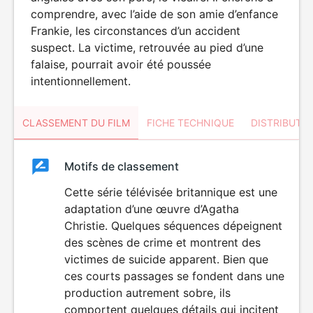
comprendre, avec l’aide de son amie d’enfance
Frankie, les circonstances d’un accident
suspect. La victime, retrouvée au pied d’une
falaise, pourrait avoir été poussée
intentionnellement.
CLASSEMENT DU FILM
FICHE TECHNIQUE
DISTRIBUTE
Classement
Motifs de classement
Classement
du
Cette série télévisée britannique est une
DÉCONSEILLÉ
AUX JEUNES
adaptation d’une œuvre d’Agatha
film
ENFANTS
Christie. Quelques séquences dépeignent
des scènes de crime et montrent des
victimes de suicide apparent. Bien que
ces courts passages se fondent dans une
production autrement sobre, ils
comportent quelques détails qui incitent