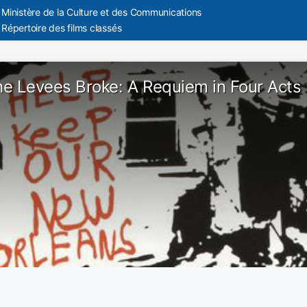
Ministère de la Culture et des Communications
Répertoire des films classés
e Levees Broke: A Requiem in Four Acts