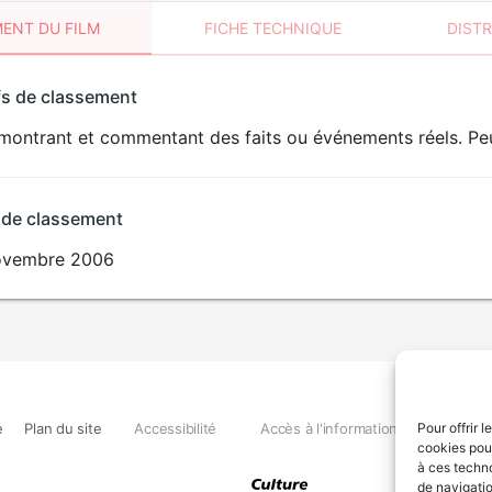
ENT DU FILM
FICHE TECHNIQUE
DIST
sement
fs de classement
t
montrant et commentant des faits ou événements réels. Peu
DÉCONSEILLÉ
AUX JEUNES
ENFANTS
 de classement
ovembre 2006
e
Plan du site
Accessibilité
Accès à l'information
Déclara
Pour offrir 
cookies pour
à ces techn
de navigatio